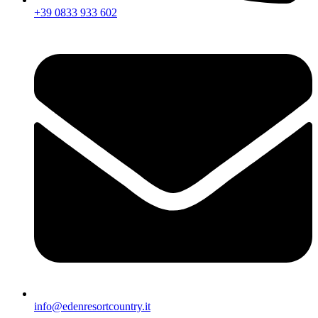
+39 0833 933 602
info@edenresortcountry.it